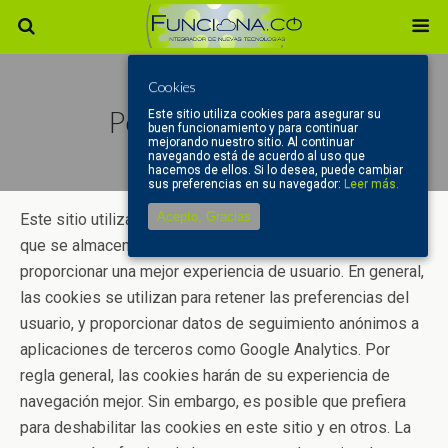
Cookies
Política De Cookies
Este sitio utiliza cookies para asegurar su
buen funcionamiento y para continuar
mejorando nuestro sitio. Al continuar
navegando está de acuerdo al uso que
hacemos de ellos. Si lo desea, puede cambiar
sus preferencias en su navegador:
Leer más.
Acepto, Gracias
Este sitio utiliza cookies – un pequeño archivo de texto
que se almacenan en su máquina para ayudar al sitio a
proporcionar una mejor experiencia de usuario. En general,
las cookies se utilizan para retener las preferencias del
usuario, y proporcionar datos de seguimiento anónimos a
aplicaciones de terceros como Google Analytics. Por
regla general, las cookies harán de su experiencia de
navegación mejor. Sin embargo, es posible que prefiera
para deshabilitar las cookies en este sitio y en otros. La